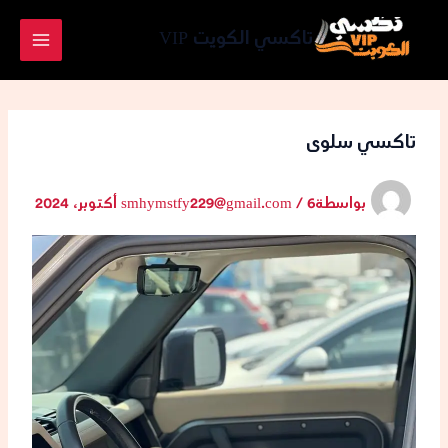
خطي
لى
تاكسي الكويت VIP
لمحتوى
تاكسي سلوى
بواسطة
6 أكتوبر، 2024
/
smhymstfy229@gmail.com