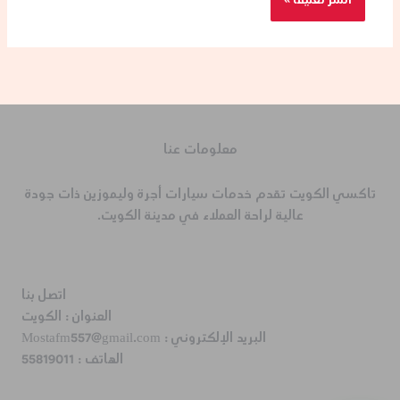
معلومات عنا
تاكسي الكويت تقدم خدمات سيارات أجرة وليموزين ذات جودة
عالية لراحة العملاء في مدينة الكويت.
اتصل بنا
العنوان :
الكويت
البريد الإلكتروني :
Mostafm557@gmail.com
الهاتف :
55819011