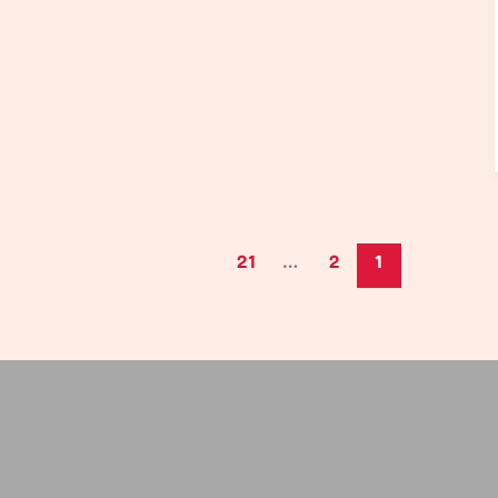
21
…
2
1