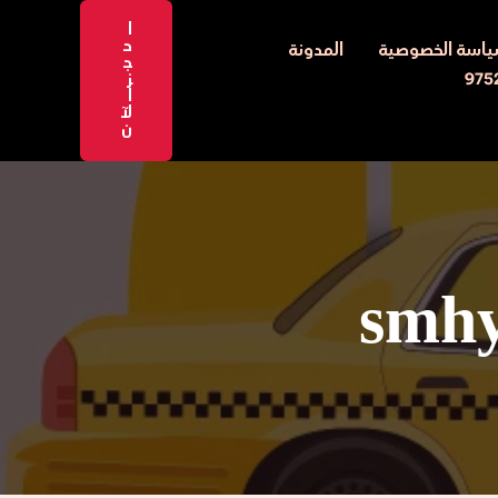
ا
ح
اسة الخصوصية
المدونة
ج
ز
ا
لآ
ن
smh