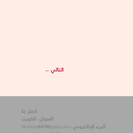
التالي
←
اتصل بنا
العنوان :
الكويت
البريد الإلكتروني :
Mostafm557@gmail.com