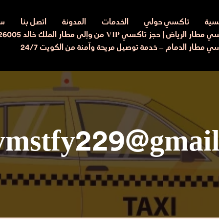
يسية
تاكسي حولي
الخدمات
المدونة
اتصل بنا
سي
ار الرياض | حجز تاكسي VIP من وإلى مطار الملك خالد 97526005
ي مطار الدمام – خدمة توصيل مريحة وآمنة من الكويت 24/7
ymstfy229@gmail