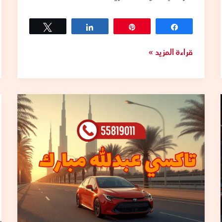
Tweet
Share
Pin
Share
قراءة المزيد »
تاكسي
عبدالله
مبارك
–
خدمة
توصيل
احترافية
على
مدار
الساعة