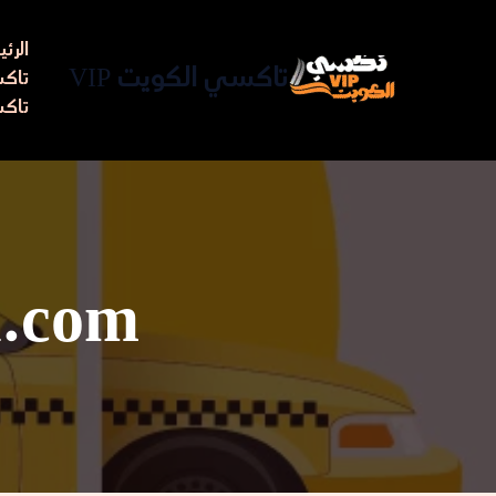
خطي
لى
الرئ
لمحتوى
تاكسي الكويت VIP
تاكسي مط
تاكس
.com