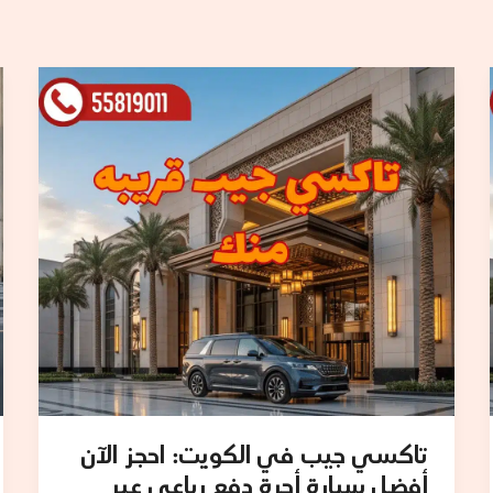
تاكسي
جيب
في
الكويت:
احجز
الآن
أفضل
سيارة
أجرة
دفع
رباعي
عبر
الرقم
55819011
تاكسي جيب في الكويت: احجز الآن
أفضل سيارة أجرة دفع رباعي عبر