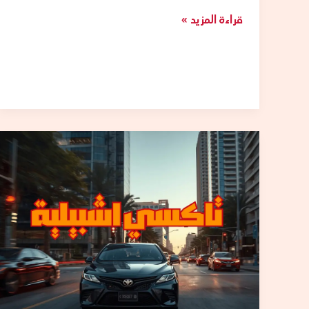
قراءة المزيد »
تاكسي
اشبيلية:
أسرع
خدمة
تاكسي
VIP
24
ساعة
في
الكويت