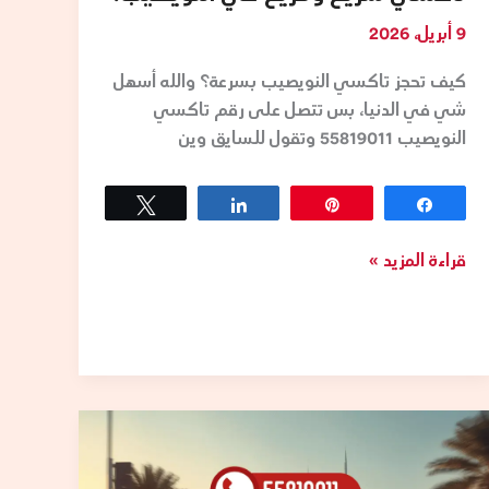
9 أبريل، 2026
كيف تحجز تاكسي النويصيب بسرعة؟ والله أسهل
شي في الدنيا، بس تتصل على رقم تاكسي
النويصيب 55819011 وتقول للسايق وين
Tweet
Share
Pin
Share
قراءة المزيد »
رقم
تاكسي
ام