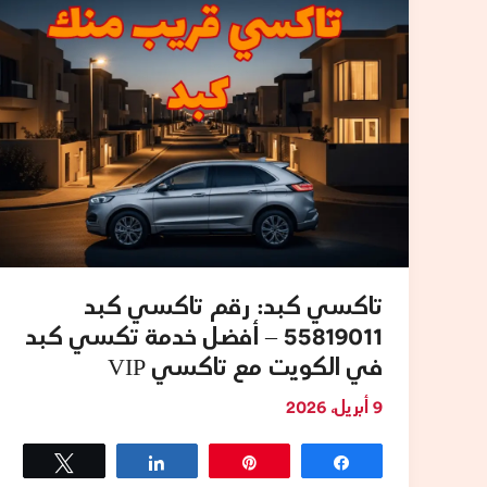
تاكسي
كبد
55819011
–
أفضل
خدمة
تكسي
كبد
في
الكويت
مع
تاكسي كبد: رقم تاكسي كبد
تاكسي
55819011 – أفضل خدمة تكسي كبد
VIP
في الكويت مع تاكسي VIP
9 أبريل، 2026
Tweet
Share
Pin
Share