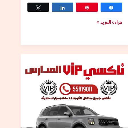
Tweet
Share
Pin
Share
قراءة المزيد »
تاكسي
توصيل
المدارس
في
الكويت
–
الدليل
الشامل
للآباء