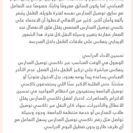
الصباحي. لما يكون السائق معروفًا وثابتًا، خصوصًا عند التعامل
مع
سايق توصيل المدارس
نفسه لفترة طويلة، الطفل يشعر
بألفة وأمان أكبر. كثير من الأهالي لاحظوا أن الاعتماد على
تكسي توصيل المدارس
المخصص يقلل قلق الانفصال عند
الصغار مقارنة بتغيير وسيلة النقل كل فترة. هذا الشعور
الإيجابي ينعكس على علاقات الطفل داخل المدرسة.
تحسين الأداء الدراسي
الوصول في الوقت المناسب عبر
تاكسي توصيل المدارس
ينعكس مباشرة على تركيز الطفل داخل الفصل. عدم التأخر
الصباحي يساعده يبدأ يومه بهدوء، بدل الدخول متوترًا أو
مشتتًا. حتى الطلبة الأكبر سنًا اللي يستخدمون
تاكسي
توصيل الجامعة
يستفيدون من انتظام المواعيد في تحسين
الالتزام بالمحاضرات. اختيار
افضل تاكسي للمدارس
يقلل
الأعطال والتأخيرات، سواء كان النقل عبر
تاكسي توصيل
طلاب
للمدارس أو خدمة منتظمة للجامعة. وجود وسيلة
تواصل مثل
رقم تاكسي توصيل المدارس
يسهل التعامل مع
أي ظرف طارئ بدون تعطيل اليوم الدراسي.