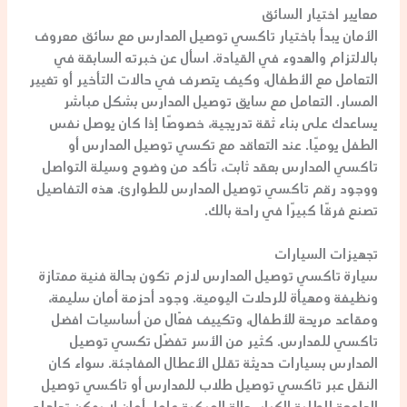
معايير اختيار السائق
الأمان يبدأ باختيار
تاكسي توصيل المدارس
مع سائق معروف
بالالتزام والهدوء في القيادة. اسأل عن خبرته السابقة في
التعامل مع الأطفال، وكيف يتصرف في حالات التأخير أو تغيير
المسار. التعامل مع
سايق توصيل المدارس
بشكل مباشر
يساعدك على بناء ثقة تدريجية، خصوصًا إذا كان يوصل نفس
الطفل يوميًا. عند التعاقد مع
تكسي توصيل المدارس
أو
تاكسي المدارس
بعقد ثابت، تأكد من وضوح وسيلة التواصل
ووجود
رقم تاكسي توصيل المدارس
للطوارئ. هذه التفاصيل
تصنع فرقًا كبيرًا في راحة بالك.
تجهيزات السيارات
سيارة
تاكسي توصيل المدارس
لازم تكون بحالة فنية ممتازة
ونظيفة ومهيأة للرحلات اليومية. وجود أحزمة أمان سليمة،
ومقاعد مريحة للأطفال، وتكييف فعّال من أساسيات
افضل
تاكسي للمدارس
. كثير من الأسر تفضّل
تكسي توصيل
المدارس
بسيارات حديثة تقلل الأعطال المفاجئة. سواء كان
النقل عبر
تاكسي توصيل طلاب
للمدارس أو
تاكسي توصيل