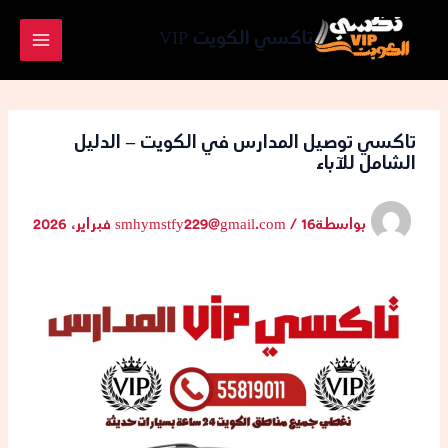
خطي
لى
تاكسي الكويت VIP
لمحتوى
تاكسي توصيل المدارس في الكويت – الدليل
الشامل للآباء
بواسطة
16 فبراير، 2026
/
smhymstfy229@gmail.com