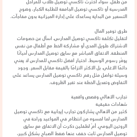
من طفل. سواء اخترت
تاكسي توصيل طلاب
للمراحل
المدرسية أو
تاكسي توصيل الجامعة
للطلبة الكبار، وضوح
التسعير من البداية يساعدك على إدارة الميزانية بدون مفاجآت.
طرق توفير المال
لتقليل تكلفة
تاكسي توصيل المدارس
، اسأل عن خصومات
الاشتراك طويل المدى أو مشاركة الخط مع أطفال من نفس
المنطقة. الاتفاق المباشر مع
سايق توصيل المدارس
أحيانًا
يوفّر رسوم الوسيط. اختيار
افضل تاكسي للمدارس
لا يعني
دائمًا الأغلى، بل الأكثر التزامًا بالقيمة مقابل السعر. وجود
وسيلة تواصل مثل
رقم تاكسي توصيل المدارس
يساعد على
التفاوض وتعديل الخطة عند تغير الظروف.
تجارب الأهالي وقصص واقعية
شهادات حقيقية
كثير من الأهالي يشاركون تجارب إيجابية مع
تاكسي توصيل
المدارس
لما لمسوه من انتظام في المواعيد وراحة في
الروتين اليومي. أمّ لطفلين ذكرت أن الاتفاق مع
سايق
توصيل المدارس
ثابت خفف عنها ضغط الصباح بشكل كبير،