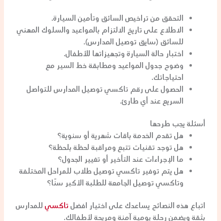
التحقق من تراخيص السائق وتأمين السيارة.
الاطلاع على تاريخ الالتزام بالمواعيد والسلوك المهني
للسائق (
سايق توصيل المدارس
).
اختبار حالة السيارة وتجهيزاتها للأطفال.
وضوح جدول المواعيد ومطابقة خط السير مع
احتياجاتك.
الحصول على
رقم تاكسي توصيل المدارس
للتواصل
السريع عند أي طارئ.
أسئلة يجب طرحها
هل تقدم الخدمة باقات شهرية أو سنوية؟
هل توجد تقنيات تتبع ومراقبة لحظة بلحظة؟
ما الإجراءات عند التأخير أو تغيير الجدول؟
هل يتم توفير
تاكسي توصيل طلاب
للمراحل المختلفة
و
تاكسي توصيل الجامعة
للطلبة الأكبر سنًا؟
اتباع هذه النصائح يساعدك على اختيار
افضل
تاكسي
للمدارس
بثقة ويضمن رحلة يومية آمنة ومريحة لأطفالك.