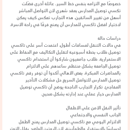
خصوصًا مع التزامه بنفس خط السير. عائلة أخرى فضّلت
تكسي توصيل المدارس
بعقد شهري لأن التواصل المباشر
أسهل من تغيير السائقين. هذه التجارب تعكس كيف يمكن
لاختيار
افضل تاكسي للمدارس
أن يصنع فرقًا في راحة الأسرة.
دراسات حالة
في حالات التنقل لمسافات أطول، اعتمدت أسر على
تاكسي
توصيل طلاب
بخطة أسبوعية لتقليل التكاليف مع الحفاظ على
الاستمرارية. طلاب جامعيون شاركوا أن استخدام
تاكسي
توصيل الجامعة
بشكل منتظم ساعدهم على الالتزام
بالمحاضرات المبكرة. بعض الأهالي أكدوا أن توفر
رقم تاكسي
توصيل المدارس
للتواصل السريع حل مشكلات التأخير
المفاجئ. تكرار التجارب الناجحة يوضح أن
تاكسي توصيل
المدارس
خيار عملي عند إدارته بشكل صحيح.
تأثير النقل الآمن على الأطفال
الجانب النفسي والاجتماعي
الالتزام اليومي مع
تاكسي توصيل المدارس
يمنح الطفل
إحساسًا بالاستقرار والطمأنينة، لأن الروتين الواضح يقلل التوتر