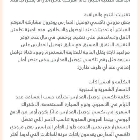
الجامعة
للطلبة الكبار، حالة المركبة عامل أمان لا يمكن تجاهله.
تقنيات التتبع والمراقبة
بعض مزودي
تاكسي توصيل المدارس
يوفرون مشاركة الموقع
المباشر أو تحديثات عند الوصول والانطلاق. هذه الميزة تطمئن
الأهل وتساعدهم على تنظيم يومهم. في حال عدم توفر
التقنية، الاتفاق المسبق مع
سايق توصيل المدارس
على
مواعيد ثابتة يقلل الحاجة للمتابعة المستمرة. وجود قناة تواصل
سريعة مثل
رقم تاكسي توصيل المدارس
يبقى عنصر أمان
إضافي عند أي ظرف طارئ.
التكلفة والاشتراكات
الأسعار الشهرية والسنوية
تكلفة
تاكسي توصيل المدارس
تختلف حسب المسافة، عدد
الأيام في الأسبوع، ونوع السيارة المستخدمة. الاشتراك
الشهري في
تكسي توصيل المدارس
غالبًا يكون أوفر من الدفع
اليومي، بينما العروض السنوية تناسب الأسر اللي تفضّل
الاستقرار في نفس الخدمة طوال العام الدراسي. بعض مزودي
تاكسي المدارس
يقدمون باقات مرنة للعائلات التي لديها أكثر