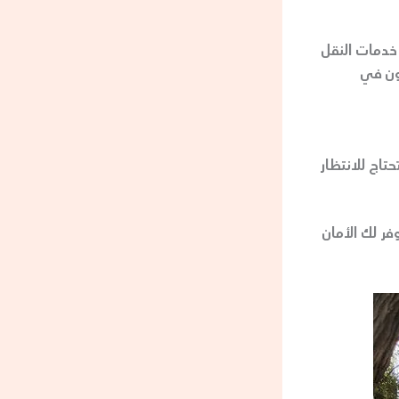
 خدمات النقل
بون في
تاج للانتظار
فر لك الأمان