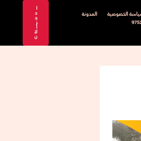
ا
ح
اسة الخصوصية
المدونة
ج
ز
ا
لآ
ن