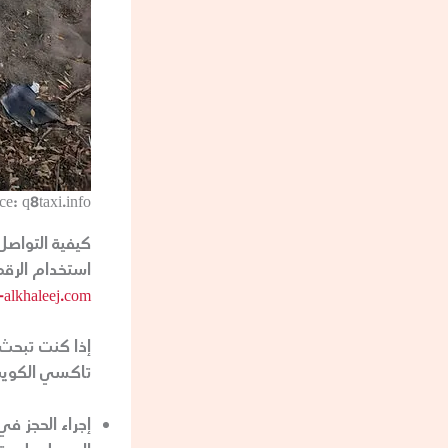
ce: q8taxi.info
كيفية التواصل
استخدام الرقم 55819011 لل
-alkhaleej.com/
تاكسي الكويت 
إجراء الحجز في 