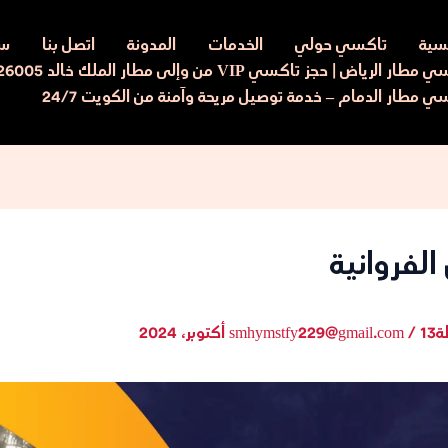
يسية
تاكسي حولي
الخدمات
المدونة
اتصل بنا
سي
ار الرياض | حجز تاكسي VIP من وإلى مطار الملك خالد 97526005
ي مطار الدمام – خدمة توصيل مريحة وآمنة من الكويت 24/7
لفروانية
ة
13 أكتوبر، 2024
/
smhymstfy229@gmail.com