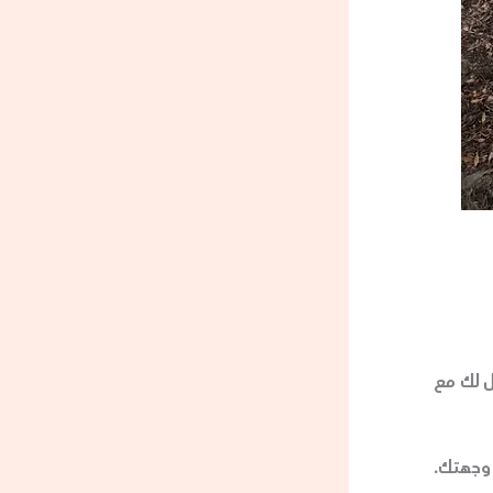
55819 هو الخيار الأمثل لك مع
وجهتك.