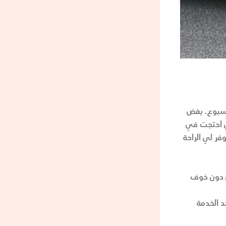
أسبوع. بغض
ني احتجت في
ر لي الراحة
ل دون خوف
 الخدمة