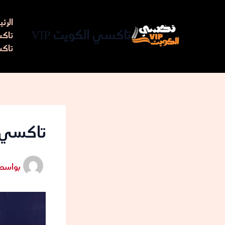
خطي
لى
الرئ
لمحتوى
تاكسي الكويت VIP
تاكسي مط
تاكس
تاكسي ا
بواسط