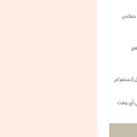
 جعلني
قع
ل إنستغرام
ي أي وقت