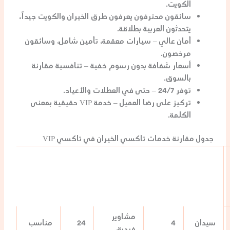
الكويت.
سائقون محترفون
يعرفون طرق الخيران والكويت جيداً،
يتحدثون العربية بطلاقة.
أمان عالي
– سيارات معقمة، تأمين شامل، وسائقون
مرخصون.
أسعار شفافة
بدون رسوم خفية – تنافسية مقارنة
بالسوق.
توفر 24/7
– حتى في العطلات والأعياد.
تركيز على رضا العميل
– خدمة VIP حقيقية بمعنى
الكلمة.
جدول مقارنة خدمات تاكسي الخيران في تاكسي VIP
مشاوير
سيدان
4
24
مناسب
فردية،