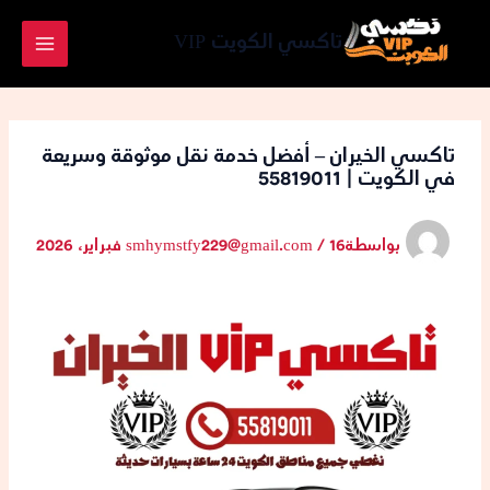
خطي
لى
تاكسي الكويت VIP
لمحتوى
تاكسي الخيران – أفضل خدمة نقل موثوقة وسريعة
في الكويت | 55819011
بواسطة
16 فبراير، 2026
/
smhymstfy229@gmail.com