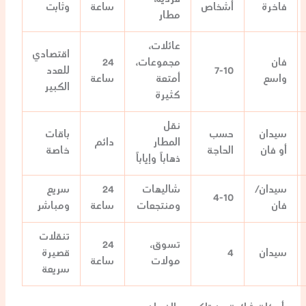
فاخرة
أشخاص
ساعة
وثابت
مطار
عائلات،
اقتصادي
فان
مجموعات،
24
7-10
للعدد
واسع
أمتعة
ساعة
الكبير
كثيرة
نقل
سيدان
حسب
باقات
المطار
دائم
أو فان
الحاجة
خاصة
ذهاباً وإياباً
سيدان/
شاليهات
24
سريع
4-10
فان
ومنتجعات
ساعة
ومباشر
تنقلات
تسوق،
24
سيدان
4
قصيرة
مولات
ساعة
سريعة