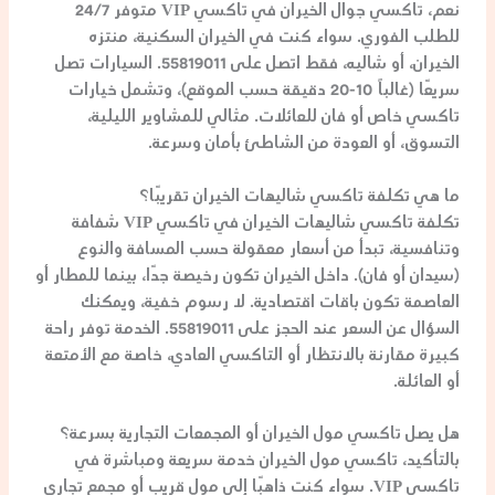
نعم،
تاكسي جوال الخيران
في
تاكسي VIP
متوفر 24/7
للطلب الفوري. سواء كنت في الخيران السكنية، منتزه
الخيران، أو شاليه، فقط اتصل على
55819011
. السيارات تصل
سريعًا (غالباً 10-20 دقيقة حسب الموقع)، وتشمل خيارات
تاكسي خاص
أو فان للعائلات. مثالي للمشاوير الليلية،
التسوق، أو العودة من الشاطئ بأمان وسرعة.
ما هي تكلفة
تاكسي شاليهات الخيران
تقريبًا؟
تكلفة
تاكسي شاليهات الخيران
في
تاكسي VIP
شفافة
وتنافسية، تبدأ من أسعار معقولة حسب المسافة والنوع
(سيدان أو فان). داخل الخيران تكون رخيصة جدًا، بينما للمطار أو
العاصمة تكون باقات اقتصادية. لا رسوم خفية، ويمكنك
السؤال عن السعر عند الحجز على
55819011
. الخدمة توفر راحة
كبيرة مقارنة بالانتظار أو التاكسي العادي، خاصة مع الأمتعة
أو العائلة.
هل يصل
تاكسي مول الخيران
أو المجمعات التجارية بسرعة؟
بالتأكيد،
تاكسي مول الخيران
خدمة سريعة ومباشرة في
تاكسي VIP
. سواء كنت ذاهبًا إلى مول قريب أو مجمع تجاري