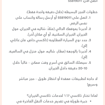
اتصل الآن: 55819011
خطوات الحجز البسيطة (خلال دقيقة واحدة فقط):
اتصل على
55819011
أو أرسل رسالة واتساب على
نفس الرقم.
أخبرنا بموقعك الحالي (مثلاً: شاليه في الخيران، مول
الخيران، الخيران السكنية، أو أي مكان آخر).
حدد نوع السيارة المطلوبة (
تاكسي خاص
،
فان عائلي
،
إلخ).
أخبرنا بالوجهة (مطار، شاليه، مول، منزل في السالمية،
إلخ).
سيصلك السائق في أسرع وقت ممكن – غالباً خلال
10-20 دقيقة داخل الخيران.
لا حاجة لتطبيقات معقدة أو انتظار طويل – حجز مباشر
وسريع!
لماذا تختار تاكسي VIP لخدمات تاكسي الخيران؟
خبرة طويلة
في تقديم خدمات النقل الفاخرة في