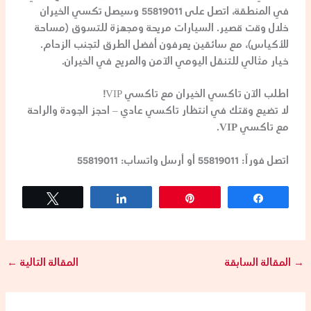
في المنطقة، اتصل على
55819011
وسيصل
تكسي الخيران
خلال وقت قصير. السيارات مريحة ومجهزة للتسوق (مساحة
للأكياس)، مع سائقين يعرفون أفضل الطرق لتجنب الزحام.
خيار مثالي للتنقل اليومي الآمن والمريح في الخيران.
اطلب الآن تاكسي الخيران مع تاكسي VIP!
لا تضيع وقتك في انتظار تاكسي عادي – احجز الجودة والراحة
مع
تاكسي VIP
.
اتصل فوراً: 55819011
أو أرسل واتساب: 55819011
Tweet
Share
Pin
Share
→
المقالة السابقة
المقالة التالية
←