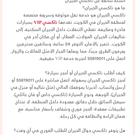
أسئلة شائعة عن
تاكسي الخيران
ما هو
تاكسي الخيران
؟
تاكسي الخيران
هو خدمة نقل موثوقة وسريعة مخصصة
لمنطقة الخيران في الكويت، تقدمها
تاكسي VIP
بسيارات
فاخرة ومكيفة. تغطي التنقلات داخل الخيران السكنية، إلى
شاليهات الخيران
، المولات، المطار، أو أي مكان آخر في
الكويت. تتميز بالأمان، التوفر 24 ساعة، وسائقين محترفين
يعرفون الطرق جيدًا، مما يجعلها الخيار الأمثل للعائلات والزوار.
اتصل على
55819011
لتجربة خدمة VIP حقيقية.
كيف أطلب
تاكسي الخيران
أو أحجز سيارة؟
لحجز
تاكسي الخيران
بسهولة، اتصل مباشرة على
55819011
أو
أرسل واتساب. أخبرنا بموقعك الحالي (مثل شاليه أو منزل في
الخيران)، الوجهة، ونوع السيارة (
تاكسي خاص
أو
فان عائلي
).
سيصل السائق خلال دقائق معدودة داخل المنطقة. لا تحتاج
تطبيقات معقدة؛ الحجز فوري وشفاف بأسعار مناسبة، مع
ضمان الراحة والنظافة في كل رحلة.
هل يتوفر
تاكسي جوال الخيران
للطلب الفوري في أي وقت؟