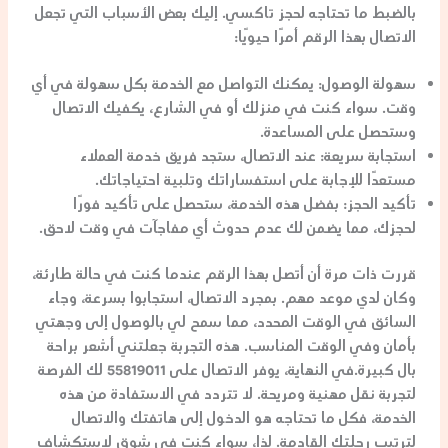
بالضبط ما تحتاجه لحجز تاكسي. إليك بعض الأسباب التي تجعل
الاتصال بهذا الرقم أمرًا حيويًا:
سهولة الوصول:
يمكنك التواصل مع الخدمة بكل سهولة في أي
وقت. سواء كنت في منزلك أو في الشارع، يكفيك الاتصال
وستحصل على المساعدة.
استجابة سريعة:
عند الاتصال، ستجد فريق خدمة العملاء
مستعدًا للإجابة على استفساراتك وتلبية احتياجاتك.
تأكيد الحجز:
بفضل هذه الخدمة، ستحصل على تأكيد فورًا
لحجزك، مما يضمن لك عدم حدوث أي مفاجآت في وقت لاحق.
قررت ذات مرة أن أتصل بهذا الرقم عندما كنت في حالة طارئة،
وكان لدي موعد مهم. بمجرد الاتصال، استجابوا بسرعة، وجاء
السائق في الوقت المحدد، مما سمح لي بالوصول إلى وجهتي
بأمان وفي الوقت المناسب. هذه التجربة جعلتني أشعر براحة
بال كبيرة.في النهاية، يوفر الاتصال على 55819011 لك الفرصة
لتجربة نقل مهنية ومريحة. لا تتردد في الاستفادة من هذه
الخدمة، فكل ما تحتاجه هو الدخول إلى هاتفتك والاتصال
لترتيب رحلتك القادمة. لذا، سواء كنت في شوق لاستكشاف