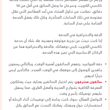
ورغم أن معظم المطاعم كانت مغلقة، إلا أنني اتصلت بخدمة
تاكسي الكويت، وسرعان ما وصل السائق في أقل من 10
دقائق. تمكنت من تناول العشاء في أحد المطاعم التي تظل
مفتوحة في تلك الساعات المتأخرة، وكل ذلك بفضل الخدمة
المتاحة على مدار الساعة.
الدقة والاحترافية في الخدمة
إذا كنت تبحث عن تجربة موثوقة ومهنية، فلا شك أن خدمة
تاكسي الكويت تلبي توقعاتك. فالدقة والاحترافية هما من
الركائز الأساسية التي تميز هذه الخدمة.
دقة المواعيد:
يتفهم السائقون أهمية الوقت، وبالتالي يسعون
جاهدين للوصول إلى موقعك في الوقت المحدد. فالتأخير ليس
خيارًا لديهم.
سائقون محترفون
:
يتم اختيار السائقين بعناية، حيث يمتلكون
المعرفة الكافية بشوارع المدينة وأفضل الطرق، مما يسهل
عليهم توصيلك بأسرع وقت.
التواصل الفعّال:
سواء كنت بحاجة إلى توضيحات أثناء الرحلة أو
استفسارات حول وجهتك، يمكنك التحدث مع السائق بكل