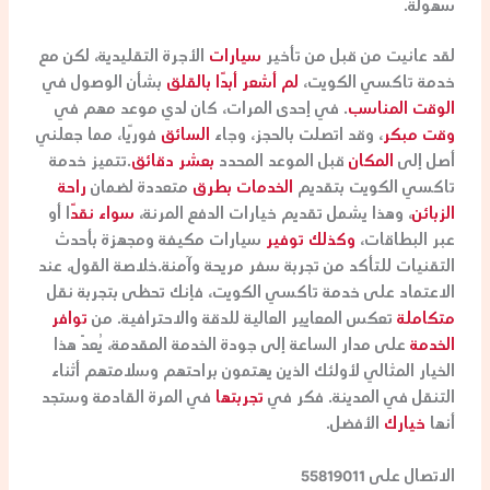
سهولة.
لقد عانيت من قبل من تأخير
سيارات
الأجرة التقليدية، لكن مع
خدمة تاكسي الكويت،
لم أشعر أبدًا بالقلق
بشأن الوصول في
الوقت المناسب
. في إحدى المرات، كان لدي موعد مهم في
وقت مبكر
، وقد اتصلت بالحجز، وجاء
السائق
فوريًا، مما جعلني
أصل إلى
المكان
قبل الموعد المحدد
بعشر دقائق
.تتميز خدمة
تاكسي الكويت بتقديم
الخدمات بطرق
متعددة لضمان
راحة
الزبائن
، وهذا يشمل تقديم خيارات الدفع المرنة،
سواء نقدً
ا أو
عبر البطاقات،
وكذلك توفير
سيارات مكيفة ومجهزة بأحدث
التقنيات للتأكد من تجربة سفر مريحة وآمنة.خلاصة القول، عند
الاعتماد على خدمة تاكسي الكويت، فإنك تحظى بتجربة نقل
متكاملة
تعكس المعايير العالية للدقة والاحترافية. من
توافر
الخدمة
على مدار الساعة إلى جودة الخدمة المقدمة، يُعدّ هذا
الخيار المثالي لأولئك الذين يهتمون براحتهم وسلامتهم أثناء
التنقل في المدينة. فكر في
تجربتها
في المرة القادمة وستجد
أنها
خيارك
الأفضل.
الاتصال على 55819011