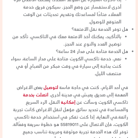
إذا تأخرت السيارة عن الموعد المحدد، يمكنك الاتصال مرة
أخرى لاستفسار عن وضع الحجز. سيكون فريق خدمة
العملاء متاحًا لمساعدتك وتقديم تحديثات عن الوقت
المتوقع للوصول.
هل توفر الخدمة نقل الأمتعة؟
بالتأكيد، يمكنك أخذ الأمتعة معك في التاكسي. تأكد من
توضيح العدد والنوع عند الحجز.
هل الخدمة متاحة على مدار 24 ساعة؟
نعم، خدمة تاكسي الكويت متاحة على مدار الساعة، سواء
كنت بحاجة إلى سيارة في وقت مبكر من الصباح أو في
منتصف الليل.
في أحد الأيام، كنت في حاجة ماسة
لتوصيل
بعض الأغراض
المهمة إلى صديق يعيش في مدينة أخرى.
اتصلت بخدمة
تاكسي الكويت وسألت عن
إمكانية
النقل. الرد السريع
والمساعدة في تحديد سائق مؤهل لنقل الأغراض كانت تجربة
رائعة.في النهاية، إذا كنت تفكر في استخدام خدمة تاكسي
الكويت، فإن الاتصال على 55819011 هو خطوة سريعة وفعّالة.
توفر لك هذه الخدمة تجربة موثوقة ومريحة تناسب جميع