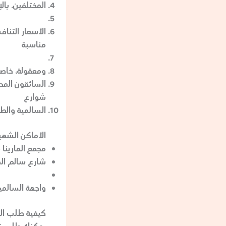
المختلفين. با
الأسعار التناف
مناسبة
ومعقولة، خاصة
السائقون المح
شوارع
السالمية والط
الأماكن الشهي
مجمع المارينا 
شارع سالم الم
واجهة السالمية
كيفية طلب ال