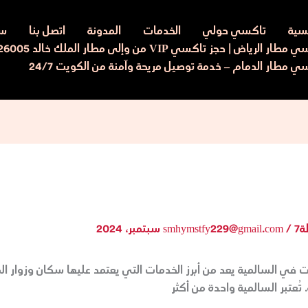
يسية
تاكسي حولي
الخدمات
المدونة
اتصل بنا
سي
ار الرياض | حجز تاكسي VIP من وإلى مطار الملك خالد 97526005
ي مطار الدمام – خدمة توصيل مريحة وآمنة من الكويت 24/7
ة
7 سبتمبر، 2024
/
smhymstfy229@gmail.com
في السالمية يعد من أبرز الخدمات التي يعتمد عليها سكان وزوار ال
تُعتبر السالمية واحدة من أكثر