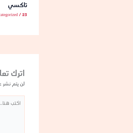
تاكسي
23 أغسطس، 2024
/
ategorized
اترك تعلي
لن يتم نشر ع
اكتب
هنا...