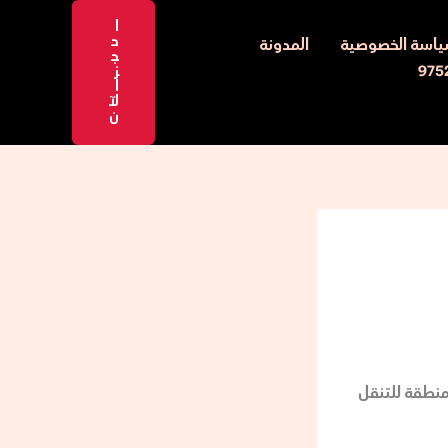
ا
ح
اسة الخصوصية
المدونة
ج
ز
ا
لآ
ن
منطقة للتنقل