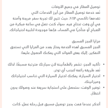
توصيل المطار في جميع الأوقات
تُعد خدمة توصيل المطار من أبرز الخدمات التي
تقدمها
تاكسي VIP
، حيث تتيح لك تجربة سفر مريحة وآمنة
في أي وقت تحتاج فيه. سواء كنت تصل في ساعة مبكرة من
الصباح أو متأخرًا في المساء، فإنها موجودة لتلبية احتياجاتك.
مزايا الحجز المسبق
الحجز المسبق لهذه الخدمة يمتاز بعدد من المزايا التي تستحق
التفكير. إليك بعض الفوائد التي يمكنك الحصول عليها:
تأكيد الحجز:
تشعر بالطمأنينة لأن سيارتك مترتبة مسبقًا، لذلك
تُعد طريقة رائعة لتجنب أي توتر.
اختيار السيارة:
يمكنك اختيار السيارة التي تناسب احتياجاتك
وميزانيتك.
توفير الوقت:
ستحصل على استجابة سريعة عند وصولك بدون
انتظار.
أتذكر عندما قمت بحجز توصيل مسبق قبل رحلة عمل، كانت