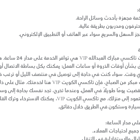
:
ة مجهزة بأحدث وسائل الراحة.
رفون ومدربون بطريقة عالية.
حجز السهل والسريع سواء عبر الهاتف أو التطبيق الإلكتروني.
من أبرز مميزات تاكسي مبارك العبدال
 بشأن أوقات الذروة أو ساعات العمل؛ يمكنك بكل بساطة الاتصال أو
ي وقت. سواء كنت في حاجة إلى توصيل في منتصف الليل أو ترغب ف
رحلة في وقت مبكر من الصباح، فإن تاكسي الكويت VIP هنا لخ
قضيت يومًا طويلًا في العمل، وعندما تخرج، تجد نفسك بحاجة إلى وسي
سريعة وآمنة لتعود إلى منزلك. مع تاكسي الكويت VIP، يمكنك الاستر
يارة وستكون في الطريق خلال دقائق.
لى مدار الساعة:
جميع احتياجات العملاء.
لبال والاستقلالية في التنقل.