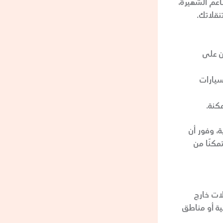
اعم الشهيرة،
نقلاتك.
ويحرصون على
سيارات
كنة.
، وفور أن
كان السائق متمكنًا من
مل الرحلات خارج
تية أو مناطق