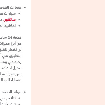
مميزات الخدمة
سيارات فخم
سائقون
محت
إمكانية ال
خدمة 24 ساعة
لن تضطر للقلق
التطبيق في أ
تتخيل أنك قد 
فقط اطلب الس
فوائد الخدمة ع
تتلاءم مع 
توفر راحة ا