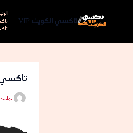
خطي
لى
الرئ
لمحتوى
تاكسي الكويت VIP
تاكسي مط
تاكس
تاكسي م
بواسط