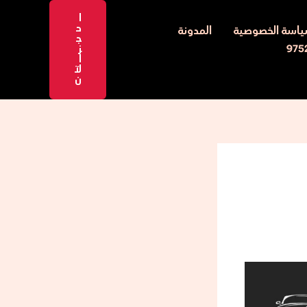
ا
ح
اسة الخصوصية
المدونة
ج
ز
ا
لآ
ن