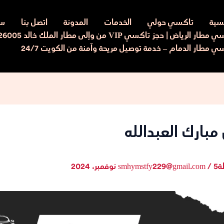
يسية
تاكسي حولي
الخدمات
المدونة
اتصل بنا
سي
ار الرياض | حجز تاكسي VIP من وإلى مطار الملك خالد 97526005
ي مطار الدمام – خدمة توصيل مريحة وآمنة من الكويت 24/7
بارك العبدالله
ة
5 نوفمبر، 2024
/
smhymstfy229@gmail.com