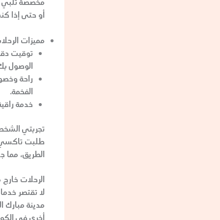
مخصصة تلبي جم
أو حتى إذا كن
مميزات الرحلات
توقيت دقي
الوصول بك
راحة وخصو
الفخمة.
خدمة راقية
تجربتي الشخصية
الطريق، مما جع
الرحلات خارج م
مدينة مبارك ال
أخرى في الكويت، فإن تاك