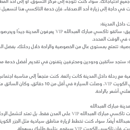
يع احتياجاتك. سواء كنت تتوجه إلى مركز التسوق، أو إلى أحد المط
ت في حاجة إلى زيارة أحد الأصدقاء، فإن خدمة التاكسي هنا لتسهيل ت
 داخل المدينة:
ق:
سائقو تاكسي مبارك العبدالله VIP يعرفون المدينة جيدًا 
 في الوقت المحدد.
صية:
تتمتع بمستوى عالٍ من الخصوصية والراحة خلال رحلتك، بفضل ال
:
ستجد سائقين ودودين ومحترفين يتفنون في تقديم أفضل خدمة مم
 مع رحلة داخل المدينة كانت رائعة. كنت متجهاً إلى مناسبة اجتماعية
طلبت تاكسي الكويت VIP، وصلت السيارة في أقل من 10 دقائق، و
لني أشعر بالراحة.
دينة مبارك العبدالله
لا تقتصر خدمات تاكسي مبارك العبدالله VIP على المدن فقط، بل تمتد لتش
عبدالله أيضًا. سواء كنت تخطط لزيارة مناطق سياحية مثل الجزر الكوي
سي الكويت VIP سيقوم بتلبية طلبك بسهولة.