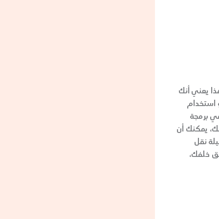
له VIP هي توافر الخدمة على مدار 24 ساعة. هذا يعني أنك
 استخدام
ي برمجة
دمتك. مثال على ذلك، يمكنك أن
لة نقل
خاء وترك القلق خلفك،