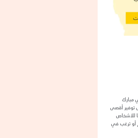
 مبارك
إلى توفير أقصى
له VIP بكونه خيارًا مثاليًا للأشخاص
 أو ترغب في