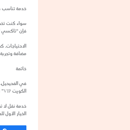
خدمة تناسب ج
سواء كنت تخطط
فإن “تاكسي الكويت VIP” يوفر 
الاحتياجات. ك
مضافة وتجربة 
خاتمة
في الفحيحيل، 
الكويت VIP” الخيار الأمثل لأولئك الذين يبحثون عن
الخيار الأول ل