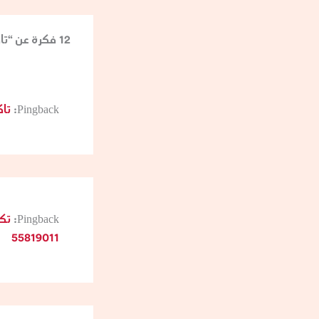
12 فكرة عن “تاكسي الكويت VIP”
Pingback:
تاكسي 
Pingback:
تك
55819011