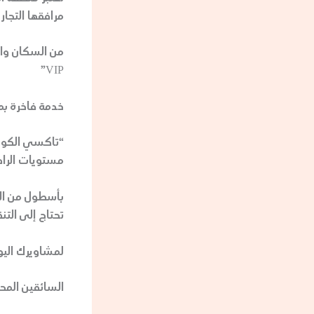
مرافقها التجار
من السكان والز
VIP”
خدمة فاخرة بمع
مستويات الراحة
بأسطول من الس
تحتاج إلى التن
لمشاويرك اليومية، يو
السائقين المح