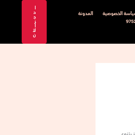
ا
ح
اسة الخصوصية
المدونة
ج
ز
ا
لآ
ن
 بتنوع