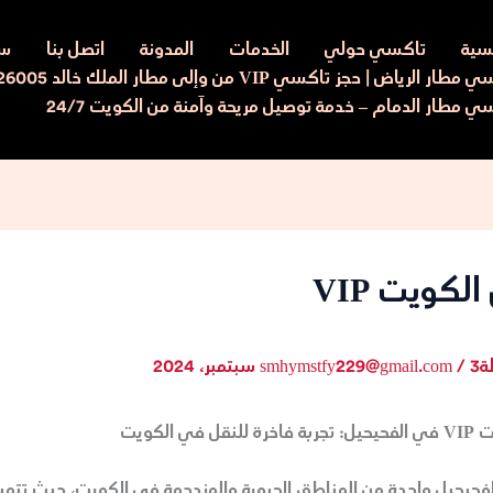
يسية
تاكسي حولي
الخدمات
المدونة
اتصل بنا
سي
ار الرياض | حجز تاكسي VIP من وإلى مطار الملك خالد 97526005
ي مطار الدمام – خدمة توصيل مريحة وآمنة من الكويت 24/7
كويت VIP
ة
3 سبتمبر، 2024
/
smhymstfy229@gmail.com
ي الكويت
لفحيحيل واحدة من المناطق الحيوية والمزدحمة في الكويت، حيث تتميز