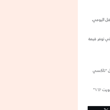
قل اليومي،
تي توفر قيمة
ثل “تاكسي
خدمة نقل لا تضاهى. بفضل الاهتمام بالتفاصيل والخدمة الممتازة، يظل “تاكسي الكويت VIP”