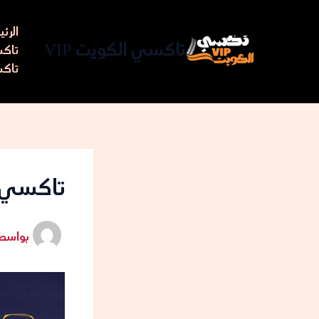
خطي
لى
الرئ
لمحتوى
تاكسي الكويت VIP
تاكسي مط
تاكس
تاكسي ا
بواسط