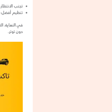
تجنب الانتظار 
تنظيم أفضل:
ي
في النهاية، ا
دون توتر.