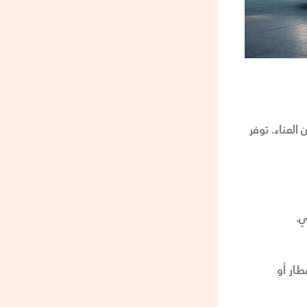
العناء. توفر
ي.
طار أو