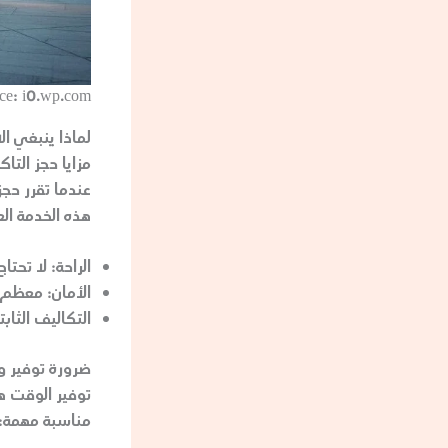
ce: i0.wp.com
لماذا ينبغي ال
مزايا حجز الت
عندما تقرر حجز
هذه الخدمة الع
الراحة:
لا تحتاج
الأمان:
معظم ش
التكاليف الثابت
ضرورة توفير 
توفير الوقت ه
مناسبة مهمة: