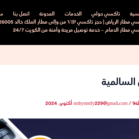
يسية
تاكسي حولي
الخدمات
المدونة
اتصل بنا
سي
ار الرياض | حجز تاكسي VIP من وإلى مطار الملك خالد 97526005
ي مطار الدمام – خدمة توصيل مريحة وآمنة من الكويت 24/7
لسالمية
ة
9 أكتوبر، 2024
/
smhymstfy229@gmail.com