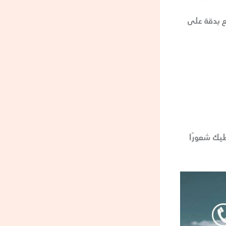
ع بدقة على
يك شعورًا