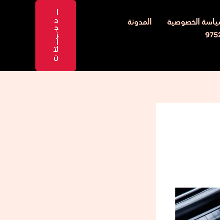
ا
ح
اسة الخصوصية
المدونة
ج
ز
ا
لآ
ن