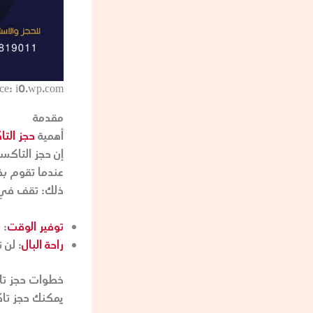
ce: i0.wp.com
مقدمة
أهمية
حجز الت
إن حجز التاكس
عندما تقوم بذ
ذلك: تقف في 
توفير الوقت
:
س
راحة البال
:
لن ت
خطوات حجز تا
يمكنك حجز تا