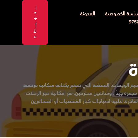
ا
ح
اسة الخصوصية
المدونة
ج
ز
ا
لآ
ن
ع الوجهات. المنطقة التي تتمتع بكثافة سكانية مرتفعة،
جهزة جيدًا، وسائقين محترفين، مع إمكانية حجز الرحلات
فاخرة، لتلبية احتياجات كبار الشخصيات أو المسافرين