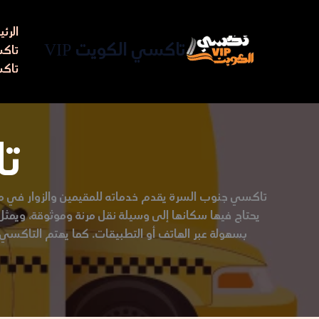
خطي
لى
الرئ
لمحتوى
تاكسي الكويت VIP
تاكسي مط
تاكس
ت
تاكسي جنوب السرة يقدم خدماته للمقيمين والزوار في منط
يحتاج فيها سكانها إلى وسيلة نقل مرنة وموثوقة، ويمثل 
بسهولة عبر الهاتف أو التطبيقات. كما يهتم التاكسي ب