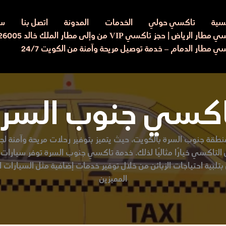
يسية
تاكسي حولي
الخدمات
المدونة
اتصل بنا
سي
ار الرياض | حجز تاكسي VIP من وإلى مطار الملك خالد 97526005
ي مطار الدمام – خدمة توصيل مريحة وآمنة من الكويت 24/7
اكسي جنوب السرة
قة جنوب السرة بالكويت، حيث يتميز بتوفير رحلات مريحة وآمنة لجمي
التاكسي خيارًا مثاليًا لذلك. خدمة تاكسي جنوب السرة توفر سيارات م
تلبية احتياجات الزبائن من خلال توفير خدمات إضافية مثل السيارات ال
المميزين