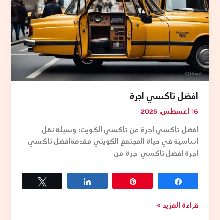
الطرق
الأقصر
والأكثر
كفاءة
للوصول
إلى
الوجهة
في
افضل تاكسي اجرة
أسرع
وقت
16 أغسطس، 2025
ممكن.
افضل تاكسي اجرة من تاكسي الكويت: وسيلة نقل
يتميز
أساسية في حياة المجتمع الكويتي مقدمةافضل تاكسي
التاكسي
اجرة افضل تاكسي اجرة من
بتسعير
معقول
وبسيط،
Tweet
Share
Pin
Share
حيث
يتم
قراءة المزيد »
تحديد