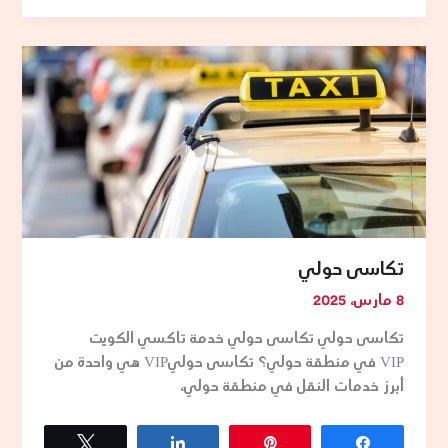
الأجرة
بشكل
تكاسى
واضح
حولي
بناءً
على
المسافة
أو
وقت
السفر،
مما
يجنب
تكاسى حولي
الركاب
8 مارس، 2025
المفاجآت
أو
تكاسى حولي تكاسى حولي خدمة تاكسي الكويت
التكاليف
VIP في منطقة حولي؟ تكاسى حوليVIP هي واحدة من
الزائدة
أبرز خدمات النقل في منطقة حولي،
Tweet
Share
Pin
Share