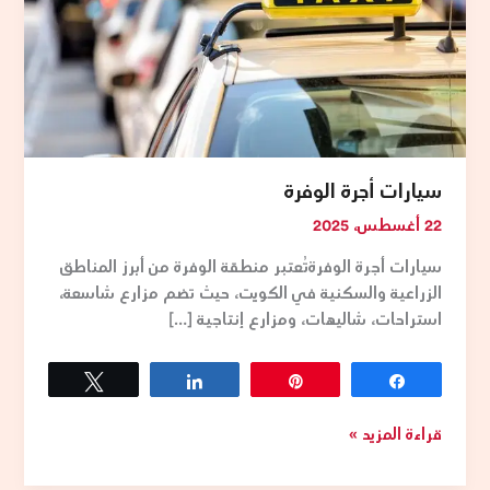
الذين
الوفرة
يحتاجون
إلى
تنقل
سريع
وآمن
من
سيارات أجرة الوفرة
وإلى
مطار
22 أغسطس، 2025
الكويت
سيارات أجرة الوفرةتُعتبر منطقة الوفرة من أبرز المناطق
الدولي.
الزراعية والسكنية في الكويت، حيث تضم مزارع شاسعة،
توفر
استراحات، شاليهات، ومزارع إنتاجية […]
خدمات
تاكسي
المطار
Tweet
Share
Pin
Share
سيارات
مريحة
قراءة المزيد »
ومتنوعة
لتلبية