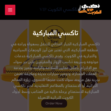
خطي
لى
تاكسي الكويت VIP
لمحتوى
تاكسي المباركية
تاكسي المباركية
الخيار المثالي للتنقل بسهولة وراحة في
منطقة المباركية، التي تُعتبر من أبرز الوجهات السياحية
والتجارية في الكويت. يقدم تاكسي المباركية خدمات
موثوقة وسريعة تُناسب الزوار والمقيمين على حدٍ سواء،
مع الالتزام بأعلى معايير السلامة والراحة. يتميز بخدمة
العملاء الممتازة، وتوفير سيارات حديثة ومكيّفة تضمن
تجربة نقل مريحة، سواء كنت متجهًا للتسوق، زيارة المعالم
التراثية، أو الاستمتاع بالمطاعم التقليدية. اختر تاكسي
المباركية للاستمتاع برحلة خالية من المتاعب وسط أجواء
الكويت التراثية الأصيلة