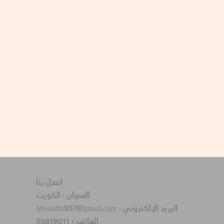
اتصل بنا
العنوان :
الكويت
البريد الإلكتروني :
Mostafm557@gmail.com
الهاتف :
55819011