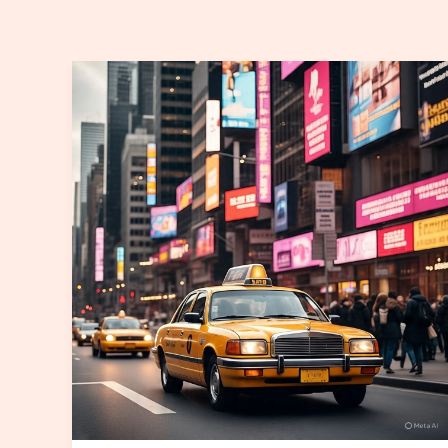
حجز
تاكسي
كبد