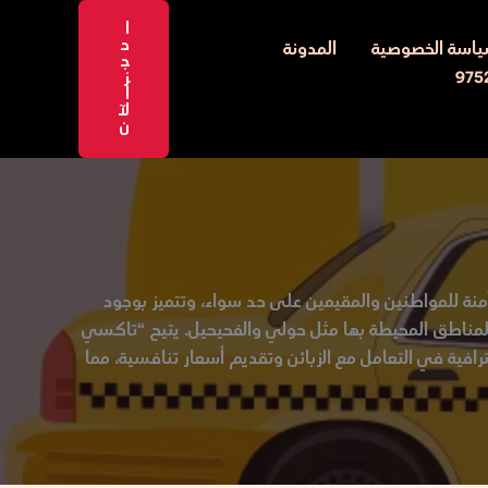
ا
ح
اسة الخصوصية
المدونة
ج
ز
ا
لآ
ن
نة للمواطنين والمقيمين على حد سواء، وتتميز بوجود
ي المناطق المحيطة بها مثل حولي والفحيحيل. يتيح “تاكسي
رافية في التعامل مع الزبائن وتقديم أسعار تنافسية، مما