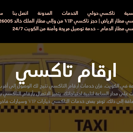
يسية
تاكسي حولي
الخدمات
المدونة
اتصل بنا
سي
ار الرياض | حجز تاكسي VIP من وإلى مطار الملك خالد 97526005
ي مطار الدمام – خدمة توصيل مريحة وآمنة من الكويت 24/7
ارقام تاكسي
في الكويت، فإن خدمات أرقام التاكسي تتيح لك الوصول إلى أقرب 
ى مدار الساعة لتلبية احتياجاتك. يتميز الاتصال بأرقام التاكسي بال
ك، توفر بعض خدمات التاكسي خيارات VIP وسيارات فاخرة لرحلات مريحة ومميزة.