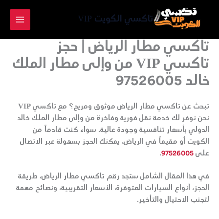
خطي
لى
تاكسي الكويت VIP
لمحتوى
تاكسي مطار الرياض | حجز
تاكسي VIP من وإلى مطار الملك
خالد 97526005
تبحث عن
تاكسي مطار الرياض
موثوق ومريح؟ مع
تاكسي VIP
نحن نوفر لك خدمة نقل فورية وفاخرة من وإلى
مطار الملك خالد
الدولي
بأسعار تنافسية وجودة عالية. سواء كنت قادماً من
الكويت
أو مقيماً في الرياض، يمكنك الحجز بسهولة عبر الاتصال
على
97526005
.
في هذا المقال الشامل ستجد
رقم تاكسي مطار الرياض
، طريقة
الحجز، أنواع السيارات المتوفرة، الأسعار التقريبية، ونصائح مهمة
لتجنب الاحتيال والتأخير.