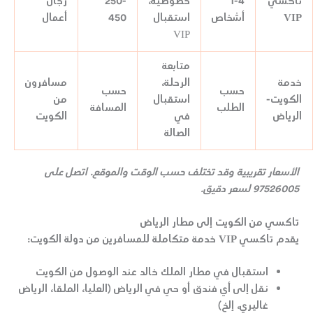
تاكسي
1-4
خصوصية،
250-
رجال
VIP
أشخاص
استقبال
450
أعمال
VIP
متابعة
خدمة
الرحلة،
مسافرون
حسب
حسب
الكويت-
استقبال
من
الطلب
المسافة
الرياض
في
الكويت
الصالة
الأسعار تقريبية وقد تختلف حسب الوقت والموقع. اتصل على
97526005 لسعر دقيق.
تاكسي من الكويت إلى مطار الرياض
يقدم
تاكسي VIP
خدمة متكاملة للمسافرين من دولة الكويت:
استقبال في
مطار الملك خالد
عند الوصول من الكويت
نقل إلى أي فندق أو حي في الرياض (العليا، الملقا، الرياض
غاليري، إلخ)