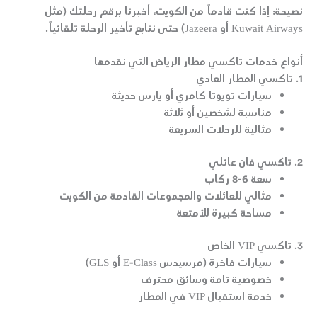
نصيحة:
إذا كنت قادماً من
الكويت
، أخبرنا برقم رحلتك (مثل
Kuwait Airways أو Jazeera) حتى نتابع تأخير الرحلة تلقائياً.
أنواع خدمات تاكسي مطار الرياض التي نقدمها
1. تاكسي المطار العادي
سيارات تويوتا كامري أو يارس حديثة
مناسبة لشخصين أو ثلاثة
مثالية للرحلات السريعة
2. تاكسي فان عائلي
سعة 6-8 ركاب
مثالي للعائلات والمجموعات القادمة من الكويت
مساحة كبيرة للأمتعة
3. تاكسي VIP الخاص
سيارات فاخرة (مرسيدس E-Class أو GLS)
خصوصية تامة وسائق محترف
خدمة استقبال VIP في المطار