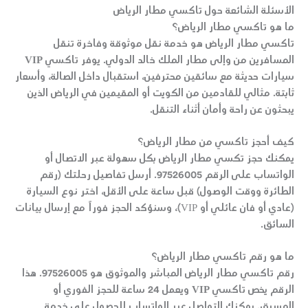
الأسئلة الشائعة حول تاكسي مطار الرياض
ما هو تاكسي مطار الرياض؟
تاكسي مطار الرياض
هو خدمة نقل موثوقة وفاخرة تنقل
المسافرين من وإلى
مطار الملك خالد الدولي
. يوفر
تاكسي VIP
سيارات حديثة مع سائقين محترفين، استقبال داخل الصالة، وأسعار
ثابتة. مثالي للقادمين من الكويت أو المقيمين في الرياض الذين
يبحثون عن راحة وأمان أثناء التنقل.
كيف أحجز تاكسي من مطار الرياض؟
يمكنك حجز
تكسي مطار الرياض
بكل سهولة عبر الاتصال أو
الواتساب على الرقم
97526005
. أرسل تفاصيل رحلتك (رقم
الطائرة ووقت الوصول) قبل ساعة على الأقل، اختر نوع السيارة
(عادي أو فان عائلي أو VIP)، وسنؤكد الحجز فوراً مع إرسال بيانات
السائق.
ما هو رقم تاكسي مطار الرياض؟
رقم تاكسي مطار الرياض
المباشر والموثوق هو
97526005
. هذا
الرقم يخص
تاكسي VIP
ويعمل 24 ساعة للحجز الفوري أو
المسبق. يمكنك التواصل عبر الواتساب للحصول على خدمة