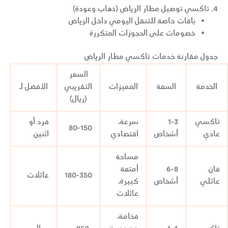
4. تاكسي توصيل مطار الرياض (ذهاب وعودة)
باقات خاصة للتنقل اليومي داخل الرياض
خصومات على الحجوزات المتكررة
جدول مقارنة خدمات تاكسي مطار الرياض
السعر
الخدمة
السعة
المميزات
التقريبي
الأفضل لـ
(ريال)
تاكسي
1-3
سرعة،
فرد أو
80-150
عادي
أشخاص
اقتصادي
اثنين
مساحة
فان
6-8
أمتعة
180-350
عائلات
عائلي
أشخاص
كبيرة،
عائلات
فخامة،